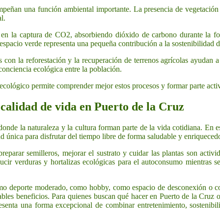
peñan una función ambiental importante. La presencia de vegetación c
l.
 en la captura de CO2, absorbiendo dióxido de carbono durante la fot
espacio verde representa una pequeña contribución a la sostenibilidad d
s con la reforestación y la recuperación de terrenos agrícolas ayudan a 
onciencia ecológica entre la población.
o ecológico permite comprender mejor estos procesos y formar parte acti
 calidad de vida en Puerto de la Cruz
onde la naturaleza y la cultura forman parte de la vida cotidiana. En es
 única para disfrutar del tiempo libre de forma saludable y enriqueced
a, preparar semilleros, mejorar el sustrato y cuidar las plantas son activ
ir verduras y hortalizas ecológicas para el autoconsumo mientras se 
mo deporte moderado, como hobby, como espacio de desconexión o como
bles beneficios. Para quienes buscan qué hacer en Puerto de la Cruz o
esenta una forma excepcional de combinar entretenimiento, sostenibil