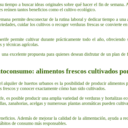
u tiempo a buscar ideas originales sobre qué hacer el fin de semana.
es reúnen tantos beneficios como el cultivo ecológico.
 semana permite desconectar de la rutina laboral y dedicar tiempo a una 
variedades, cuidar los cultivos o recoger verduras frescas se convierte 
rife permite cultivar durante prácticamente todo el año, ofreciendo
 y técnicas agrícolas.
 una excelente propuesta para quienes desean disfrutar de un plan de f
utoconsumo: alimentos frescos cultivados p
del alquiler de huertos urbanos es la posibilidad de producir alimento
s frescos y conocer exactamente cómo han sido cultivados.
ife, es posible producir una amplia variedad de verduras y hortalizas ec
llas, zanahorias, acelgas y numerosas plantas aromáticas pueden cultiv
eficios. Además de mejorar la calidad de la alimentación, ayuda a redu
hábitos de consumo más responsables.