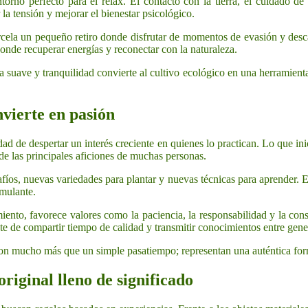
orno perfecto para el relax. El contacto con la tierra, el cuidado de 
la tensión y mejorar el bienestar psicológico.
ela un pequeño retiro donde disfrutar de momentos de evasión y desca
onde recuperar energías y reconectar con la naturaleza.
a suave y tranquilidad convierte al cultivo ecológico en una herramient
nvierte en pasión
idad de despertar un interés creciente en quienes lo practican. Lo que i
de las principales aficiones de muchas personas.
os, nuevas variedades para plantar y nuevas técnicas para aprender. Es
mulante.
ento, favorece valores como la paciencia, la responsabilidad y la con
te de compartir tiempo de calidad y transmitir conocimientos entre gene
son mucho más que un simple pasatiempo; representan una auténtica form
riginal lleno de significado