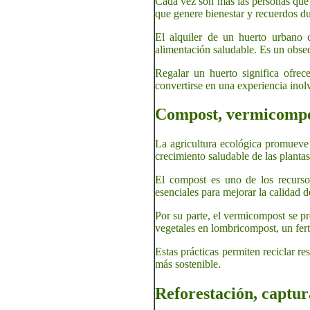
Cada vez son más las personas que b
que genere bienestar y recuerdos du
El alquiler de un huerto urbano co
alimentación saludable. Es un obseq
Regalar un huerto significa ofrec
convertirse en una experiencia inol
Compost, vermicompos
La agricultura ecológica promueve 
crecimiento saludable de las plantas
El compost es uno de los recursos
esenciales para mejorar la calidad de
Por su parte, el vermicompost se p
vegetales en lombricompost, un fert
Estas prácticas permiten reciclar r
más sostenible.
Reforestación, captur