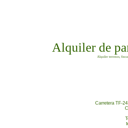
Alquiler de pa
Alquiler terrenos, finc
Carretera TF-24
C
T