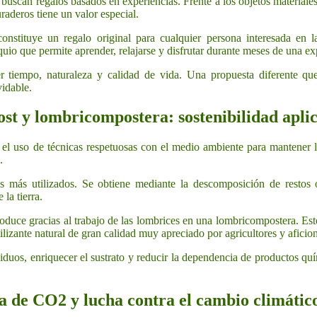
uscan regalos basados en experiencias. Frente a los objetos materiales 
raderos tiene un valor especial.
nstituye un regalo original para cualquier persona interesada en la 
uio que permite aprender, relajarse y disfrutar durante meses de una ex
er tiempo, naturaleza y calidad de vida. Una propuesta diferente qu
vidable.
t y lombricompostera: sostenibilidad aplic
el uso de técnicas respetuosas con el medio ambiente para mantener la 
.
 más utilizados. Se obtiene mediante la descomposición de restos o
 la tierra.
roduce gracias al trabajo de las lombrices en una lombricompostera. Es
ilizante natural de gran calidad muy apreciado por agricultores y aficio
esiduos, enriquecer el sustrato y reducir la dependencia de productos qu
a de CO2 y lucha contra el cambio climátic